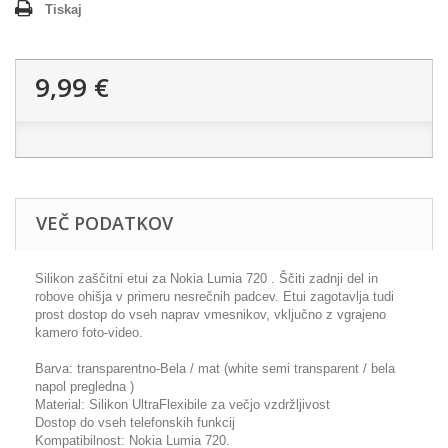
Tiskaj
9,99 €
VEČ PODATKOV
Silikon zaščitni etui za Nokia Lumia 720 . Ščiti zadnji del in
robove ohišja v primeru nesrečnih padcev. Etui zagotavlja tudi
prost dostop do vseh naprav vmesnikov, vključno z vgrajeno
kamero foto-video.
Barva: transparentno-Bela / mat (white semi transparent / bela
napol pregledna )
Material: Silikon UltraFlexibile za večjo vzdržljivost
Dostop do vseh telefonskih funkcij
Kompatibilnost: Nokia Lumia 720.