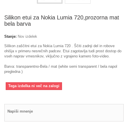
Silikon etui za Nokia Lumia 720,prozorna mat
bela barva
Stanje:
Nov izdelek
Silikon zaščitni etui za Nokia Lumia 720 . Ščiti zadnji del in robove
ohišja v primeru nesrečnih padcev. Etui zagotavlja tudi prost dostop do
vseh naprav vmesnikov, vključno z vgrajeno kamero foto-video.
Barva: transparentno-Bela / mat (white semi transparent / bela napol
pregledna )
Tega izdelka ni več na zalogi
Napiši mnenje