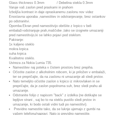
Glass thickness 0.3mm / Debelina stekla 0.3mm
Varuje vaš zaslon pred praskami in prahom
Izboljša kontrast in daje opraskanemu zaslonu nov videz
Enostavna uporaba ,namestitev in odstranjevanje, brez ostankov
po odstranitvi.
Opomba:Ekran pred namestitvijo obrišite z krpico v beli
embalaži-odstranjuje prah,maščobe ,tako se izognete umazaniji
pred namestitvijo,ki se lahko pojavi pod steklom.
Pakiranje:
1x kaljeno steklo
mokra krpica
suha krpica
Kvalitetno steklo.
Ustreza za Nokia Lumia 735.
Namestitev naj poteka v čistem prostoru brez prepiha.
Očistite zaslon z alkoholnim robcem, ki je priložen v embalaži,
ter se prepričajte, da na zaslonu ni umazanije ali sledi prstov.
Nato temeljito očistite zaslon s krpico iz mikrovlaken in se
prepričajte, da je zaslon popolnoma suh, brez sledi prahu ali
umazanije.
Odstranite folijo z napisom "back" z izdelka (ne dotikajte se
lepljive strani , saj bo to na steklu pustilo sledi prstov in
umazanije, ki bodo ostali vidni tudi po namestitvi).
Previdno namestite tako, da se luknje ujemajo z gumbi na
vašem telefonu/napravi. Nato jo previdno namestite.