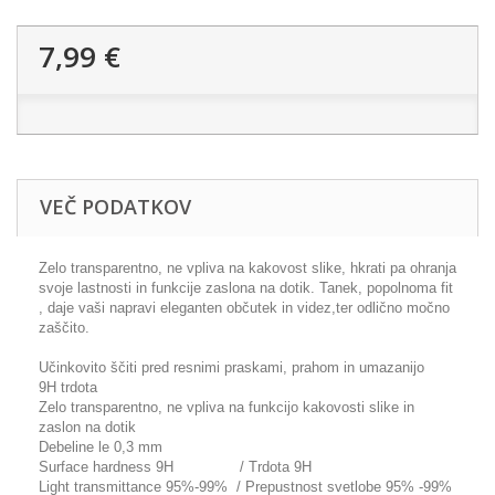
7,99 €
VEČ PODATKOV
Zelo transparentno, ne vpliva na kakovost slike, hkrati pa ohranja
svoje lastnosti in funkcije zaslona na dotik. Tanek, popolnoma fit
, daje vaši napravi eleganten občutek in videz,ter odlično močno
zaščito.
Učinkovito ščiti pred resnimi praskami, prahom in umazanijo
9H trdota
Zelo transparentno, ne vpliva na funkcijo kakovosti slike in
zaslon na dotik
Debeline le 0,3 mm
Surface hardness 9H / Trdota 9H
Light transmittance 95%-99% / Prepustnost svetlobe 95% -99%