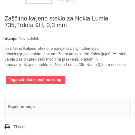
Zaščitno kaljeno steklo za Nokia Lumia
735,Trdota 9H, 0,3 mm
Stanje:
Nov izdelek
Kvalitetno Kaljeno Steklo je narejeno z najmodernejšo
tehnologijo,laserskim izrezom.Premium kvaliteta.Zahvaljujoč 9H trdote
varuje zaslon,pred zelo močnimi praskami, prahom in
umazanijo.Kaljeno steklo za Nokia Lumia 735. Samo 0,3mm debeline.
Tega izdelka ni več na zalogi
Napiši mnenje
Tiskaj