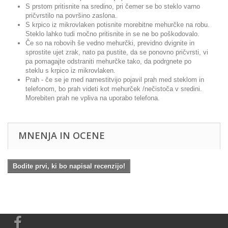
S prstom pritisnite na sredino, pri čemer se bo steklo varno
pričvrstilo na površino zaslona.
S krpico iz mikrovlaken potisnite morebitne mehurčke na robu.
Steklo lahko tudi močno pritisnite in se ne bo poškodovalo.
Če so na robovih še vedno mehurčki, previdno dvignite in
sprostite ujet zrak, nato pa pustite, da se ponovno pričvrsti, vi
pa pomagajte odstraniti mehurčke tako, da podrgnete po
steklu s krpico iz mikrovlaken.
Prah - če se je med namestitvijo pojavil prah med steklom in
telefonom, bo prah videti kot mehurček /nečistoča v sredini.
Morebiten prah ne vpliva na uporabo telefona.
MNENJA IN OCENE
Bodite prvi, ki bo napisal recenzijo!