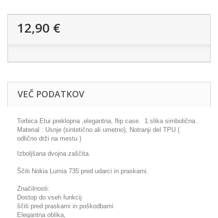
12,90 €
VEČ PODATKOV
Torbica Etui preklopna ,elegantna, flip case. 1.slika simbolična .
Material : Usnje (sintetično ali umetno), Notranji del TPU (
odlično drži na mestu )
Izboljšana dvojna zaščita.
Ščiti Nokia Lumia 735 pred udarci in praskami.
Značilnosti:
Dostop do vseh funkcij
ščiti pred praskami in poškodbami
Elegantna oblika,