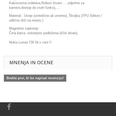
Kakovostna izdelava,Robovi šivani.....,odprtine za
kamero,dostop do vseh funkcij,....
Material : Usnje (sintetično ali umetno), Školjka (TPU Silikon /
odlično drži na mestu )
Magnetno zapiranje
Črna barva ,notranjost podložena (ščiti ekran),
Nokia Lumia 735 Ni v ceni !!
MNENJA IN OCENE
Bodite prvi, ki bo napisal recenzijo!