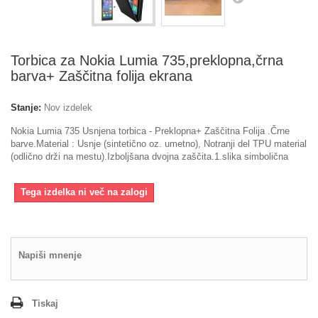
Torbica za Nokia Lumia 735,preklopna,črna
barva+ Zaščitna folija ekrana
Stanje:
Nov izdelek
Nokia Lumia 735 Usnjena torbica - Preklopna+ Zaščitna Folija .Črne
barve.Material : Usnje (sintetično oz. umetno), Notranji del TPU material
(odlično drži na mestu).Izboljšana dvojna zaščita.1.slika simbolična
Tega izdelka ni več na zalogi
Napiši mnenje
Tiskaj