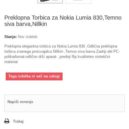
Preklopna Torbica za Nokia Lumia 830,Temno
siva barva,Nillkin
Stanje:
Nov izdelek
Preklopna elegantna torbica za Nokia Lumia 830 .Odlična preklopna
torbica znanega proizvajalca Nillkin ,Temno siva barva.Zadnji del PC-
polikarbonat-odlično drži aparat- ,prednji flip kvaliteten sintetični
material.
Tega izdelka ni več na zalogi
Napiši mnenje
Tiskaj