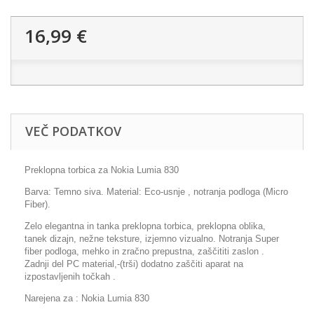
16,99 €
VEČ PODATKOV
Preklopna torbica za Nokia Lumia 830
Barva: Temno siva. Material: Eco-usnje , notranja podloga (Micro
Fiber).
Zelo elegantna in tanka preklopna torbica, preklopna oblika,
tanek dizajn, nežne teksture, izjemno vizualno. Notranja Super
fiber podloga, mehko in zračno prepustna, zaščititi zaslon .
Zadnji del PC material,-(trši) dodatno zaščiti aparat na
izpostavljenih točkah .
Narejena za : Nokia Lumia 830