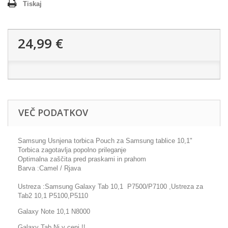
Tiskaj
24,99 €
VEČ PODATKOV
Samsung Usnjena torbica Pouch za Samsung tablice 10,1"
Torbica zagotavlja popolno prileganje
Optimalna zaščita pred praskami in prahom
Barva :Camel / Rjava
Ustreza :Samsung Galaxy Tab 10,1 P7500/P7100 ,Ustreza za
Tab2 10,1 P5100,P5110
Galaxy Note 10,1 N8000
Galaxy Tab Ni v ceni !!