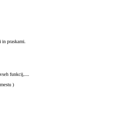
i in praskami.
seh funkcij,....
 mestu )