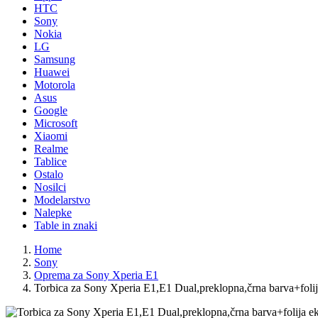
HTC
Sony
Nokia
LG
Samsung
Huawei
Motorola
Asus
Google
Microsoft
Xiaomi
Realme
Tablice
Ostalo
Nosilci
Modelarstvo
Nalepke
Table in znaki
Home
Sony
Oprema za Sony Xperia E1
Torbica za Sony Xperia E1,E1 Dual,preklopna,črna barva+folij