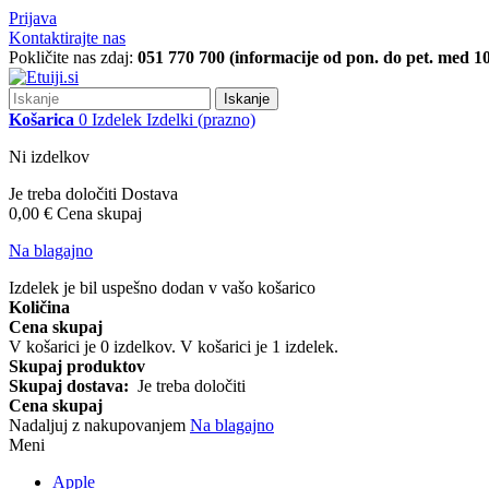
Prijava
Kontaktirajte nas
Pokličite nas zdaj:
051 770 700 (informacije od pon. do pet. med 10
Iskanje
Košarica
0
Izdelek
Izdelki
(prazno)
Ni izdelkov
Je treba določiti
Dostava
0,00 €
Cena skupaj
Na blagajno
Izdelek je bil uspešno dodan v vašo košarico
Količina
Cena skupaj
V košarici je
0
izdelkov.
V košarici je 1 izdelek.
Skupaj produktov
Skupaj dostava:
Je treba določiti
Cena skupaj
Nadaljuj z nakupovanjem
Na blagajno
Meni
Apple