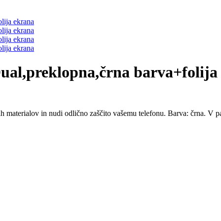
ual,preklopna,črna barva+folija
 materialov in nudi odlično zaščito vašemu telefonu. Barva: črna. V pake