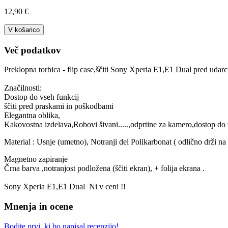
12,90 €
V košarico
Več podatkov
Preklopna torbica - flip case,ščiti Sony Xperia E1,E1 Dual pred udarc
Značilnosti:
Dostop do vseh funkcij
ščiti pred praskami in poškodbami
Elegantna oblika,
Kakovostna izdelava,Robovi šivani.....,odprtine za kamero,dostop do v
Material : Usnje (umetno), Notranji del Polikarbonat ( odlično drži na
Magnetno zapiranje
Črna barva ,notranjost podložena (ščiti ekran), + folija ekrana .
Sony Xperia E1,E1 Dual Ni v ceni !!
Mnenja in ocene
Bodite prvi, ki bo napisal recenzijo!