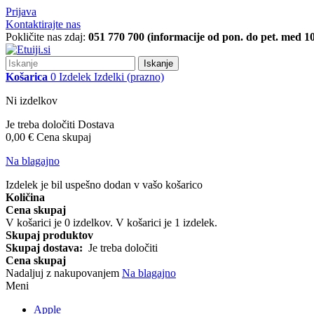
Prijava
Kontaktirajte nas
Pokličite nas zdaj:
051 770 700 (informacije od pon. do pet. med 10
Iskanje
Košarica
0
Izdelek
Izdelki
(prazno)
Ni izdelkov
Je treba določiti
Dostava
0,00 €
Cena skupaj
Na blagajno
Izdelek je bil uspešno dodan v vašo košarico
Količina
Cena skupaj
V košarici je
0
izdelkov.
V košarici je 1 izdelek.
Skupaj produktov
Skupaj dostava:
Je treba določiti
Cena skupaj
Nadaljuj z nakupovanjem
Na blagajno
Meni
Apple