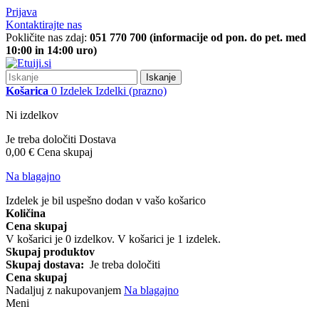
Prijava
Kontaktirajte nas
Pokličite nas zdaj:
051 770 700 (informacije od pon. do pet. med
10:00 in 14:00 uro)
Iskanje
Košarica
0
Izdelek
Izdelki
(prazno)
Ni izdelkov
Je treba določiti
Dostava
0,00 €
Cena skupaj
Na blagajno
Izdelek je bil uspešno dodan v vašo košarico
Količina
Cena skupaj
V košarici je
0
izdelkov.
V košarici je 1 izdelek.
Skupaj produktov
Skupaj dostava:
Je treba določiti
Cena skupaj
Nadaljuj z nakupovanjem
Na blagajno
Meni