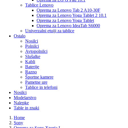
Tablice Lenovo
Oprema za Lenovo Tab 2 A10-30F
Oprema za Lenovo Yoga Tablet 2 10.1
Oprema za Lenovo Yoga Tablet
Oprema za Lenovo IdeaTab S6000
Univerzalni etuiji za tablice
Ostalo
Nosilci
Polnilci
Avtopolnilci
Slušalke
Kabli
Baterije
Razno
Športne kamere
Pametne ure
Tablice in telefoni
Nosilci
Modelarstvo
Nalepke
Table in znaki
Home
Sony
Oprema za Sony Xperia L