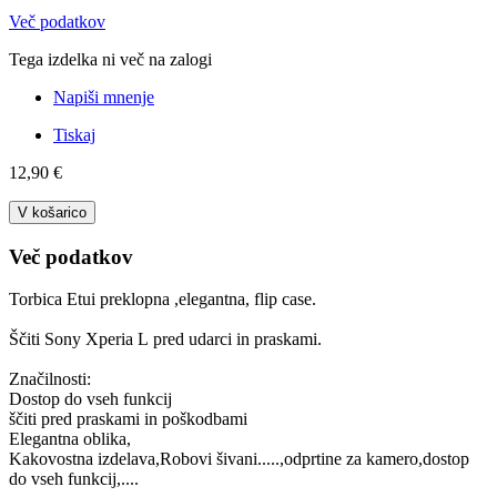
Več podatkov
Tega izdelka ni več na zalogi
Napiši mnenje
Tiskaj
12,90 €
V košarico
Več podatkov
Torbica Etui preklopna ,elegantna, flip case.
Ščiti Sony Xperia L pred udarci in praskami.
Značilnosti:
Dostop do vseh funkcij
ščiti pred praskami in poškodbami
Elegantna oblika,
Kakovostna izdelava,Robovi šivani.....,odprtine za kamero,dostop
do vseh funkcij,....