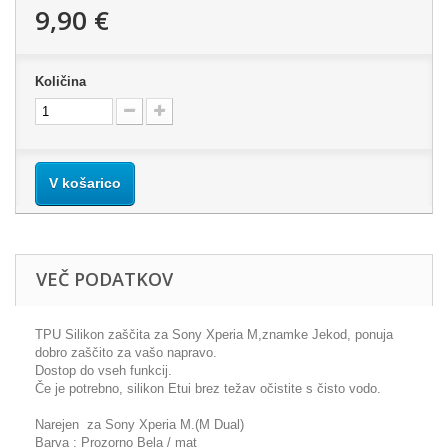
9,90 €
Količina
V košarico
VEČ PODATKOV
TPU Silikon zaščita za Sony Xperia M,znamke Jekod, ponuja
dobro zaščito za vašo napravo.
Dostop do vseh funkcij.
Če je potrebno, silikon Etui brez težav očistite s čisto vodo.
Narejen za Sony Xperia M.(M Dual)
Barva : Prozorno Bela / mat