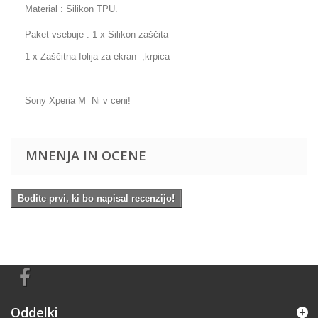
Material : Silikon TPU.
Paket vsebuje : 1 x Silikon zaščita
1 x Zaščitna folija za ekran ,krpica
Sony Xperia M Ni v ceni!
MNENJA IN OCENE
Bodite prvi, ki bo napisal recenzijo!
Oddelki