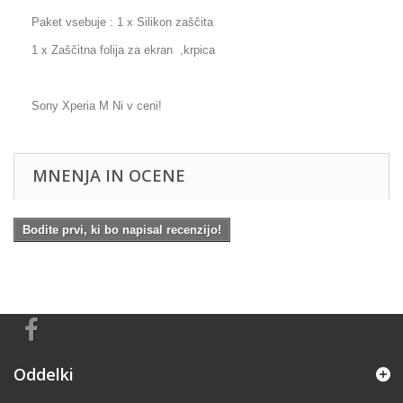
Paket vsebuje : 1 x Silikon zaščita
1 x Zaščitna folija za ekran ,krpica
Sony Xperia M Ni v ceni!
MNENJA IN OCENE
Bodite prvi, ki bo napisal recenzijo!
Oddelki