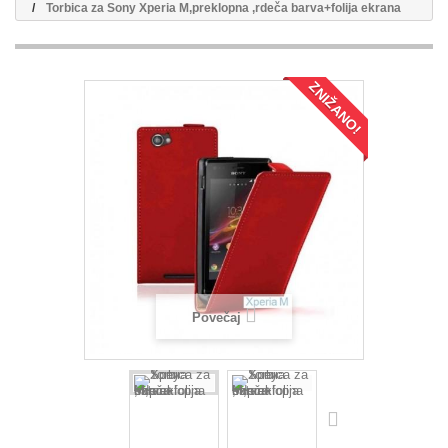
Torbica za Sony Xperia M,preklopna ,rdeča barva+folija ekrana
ZNIŽANO!
Povečaj