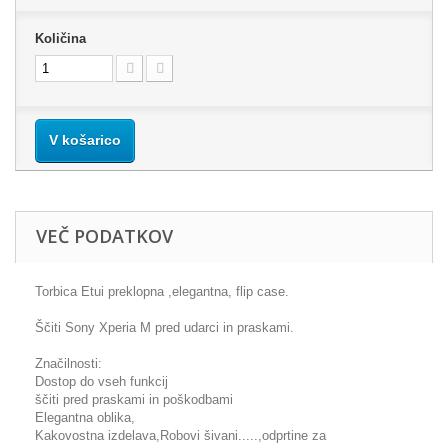
Količina
V košarico
VEČ PODATKOV
Torbica Etui preklopna ,elegantna, flip case.
Ščiti Sony Xperia M pred udarci in praskami.
Značilnosti:
Dostop do vseh funkcij
ščiti pred praskami in poškodbami
Elegantna oblika,
Kakovostna izdelava,Robovi šivani.....,odprtine za