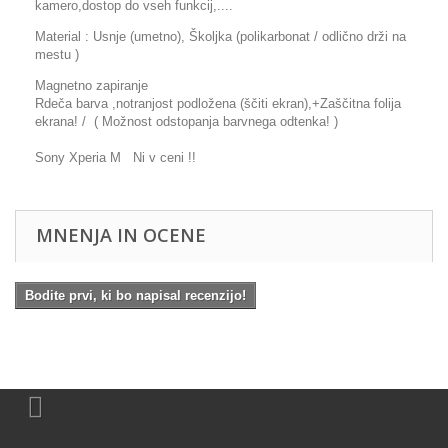
kamero,dostop do vseh funkcij,....
Material : Usnje (umetno), Školjka (polikarbonat / odlično drži na
mestu )
Magnetno zapiranje
Rdeča barva ,notranjost podložena (ščiti ekran),+Zaščitna folija
ekrana! / ( Možnost odstopanja barvnega odtenka! )
Sony Xperia M Ni v ceni !!
MNENJA IN OCENE
Bodite prvi, ki bo napisal recenzijo!