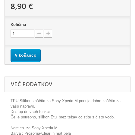
8,90 €
Količina
V košarico
VEČ PODATKOV
TPU Silikon zaščita za Sony Xperia M ponuja dobro zaščito za
vašo napravo.
Dostop do vseh funkcij.
Če je potrebno, silikon Etui brez težav očistite s čisto vodo.
Narejen za Sony Xperia M.
Barva : Prozorna-Clear in mat bela