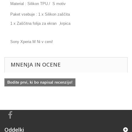
Material : Silikon TPU./ S motiv
Paket vsebuje : 1 x Silikon zaščita
1 x Zaščitna folija za ekran ,krpica
Sony Xperia M Ni v ceni!
MNENJA IN OCENE
Bodite prvi, ki bo napisal recenzijo!
Oddelki