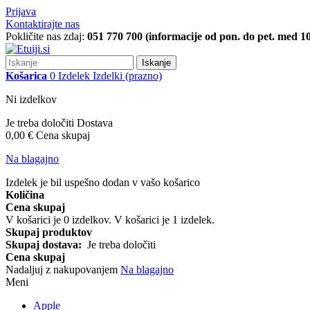
Prijava
Kontaktirajte nas
Pokličite nas zdaj:
051 770 700 (informacije od pon. do pet. med 10
Iskanje
Košarica
0
Izdelek
Izdelki
(prazno)
Ni izdelkov
Je treba določiti
Dostava
0,00 €
Cena skupaj
Na blagajno
Izdelek je bil uspešno dodan v vašo košarico
Količina
Cena skupaj
V košarici je
0
izdelkov.
V košarici je 1 izdelek.
Skupaj produktov
Skupaj dostava:
Je treba določiti
Cena skupaj
Nadaljuj z nakupovanjem
Na blagajno
Meni
Apple