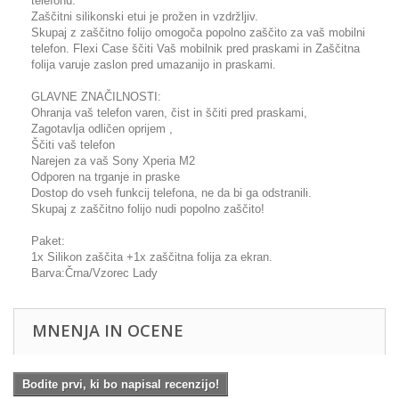
telefonu.
Zaščitni silikonski etui je prožen in vzdržljiv.
Skupaj z zaščitno folijo omogoča popolno zaščito za vaš mobilni
telefon. Flexi Case ščiti Vaš mobilnik pred praskami in Zaščitna
folija varuje zaslon pred umazanijo in praskami.
GLAVNE ZNAČILNOSTI:
Ohranja vaš telefon varen, čist in ščiti pred praskami,
Zagotavlja odličen oprijem ,
Ščiti vaš telefon
Narejen za vaš Sony Xperia M2
Odporen na trganje in praske
Dostop do vseh funkcij telefona, ne da bi ga odstranili.
Skupaj z zaščitno folijo nudi popolno zaščito!
Paket:
1x Silikon zaščita +1x zaščitna folija za ekran.
Barva:Črna/Vzorec Lady
MNENJA IN OCENE
Bodite prvi, ki bo napisal recenzijo!