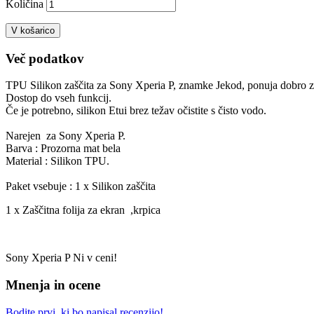
Količina
V košarico
Več podatkov
TPU Silikon zaščita za Sony Xperia P, znamke Jekod, ponuja dobro z
Dostop do vseh funkcij.
Če je potrebno, silikon Etui brez težav očistite s čisto vodo.
Narejen za Sony Xperia P.
Barva : Prozorna mat bela
Material : Silikon TPU.
Paket vsebuje : 1 x Silikon zaščita
1 x Zaščitna folija za ekran ,krpica
Sony Xperia P Ni v ceni!
Mnenja in ocene
Bodite prvi, ki bo napisal recenzijo!