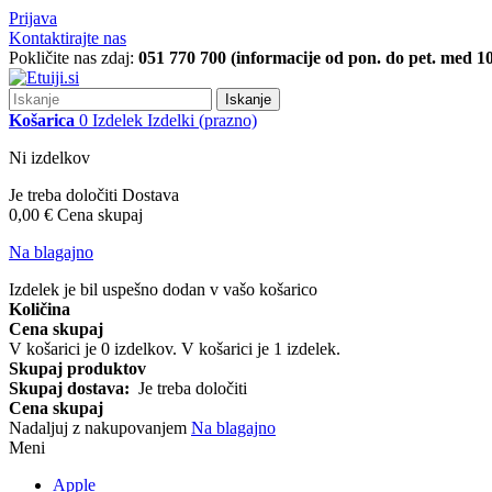
Prijava
Kontaktirajte nas
Pokličite nas zdaj:
051 770 700 (informacije od pon. do pet. med 10
Iskanje
Košarica
0
Izdelek
Izdelki
(prazno)
Ni izdelkov
Je treba določiti
Dostava
0,00 €
Cena skupaj
Na blagajno
Izdelek je bil uspešno dodan v vašo košarico
Količina
Cena skupaj
V košarici je
0
izdelkov.
V košarici je 1 izdelek.
Skupaj produktov
Skupaj dostava:
Je treba določiti
Cena skupaj
Nadaljuj z nakupovanjem
Na blagajno
Meni
Apple