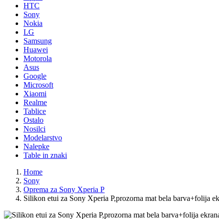
HTC
Sony
Nokia
LG
Samsung
Huawei
Motorola
Asus
Google
Microsoft
Xiaomi
Realme
Tablice
Ostalo
Nosilci
Modelarstvo
Nalepke
Table in znaki
Home
Sony
Oprema za Sony Xperia P
Silikon etui za Sony Xperia P,prozorna mat bela barva+folija e