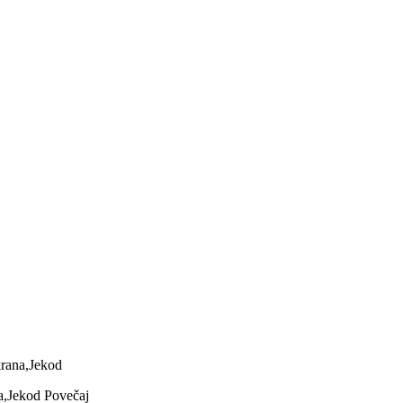
krana,Jekod
Povečaj