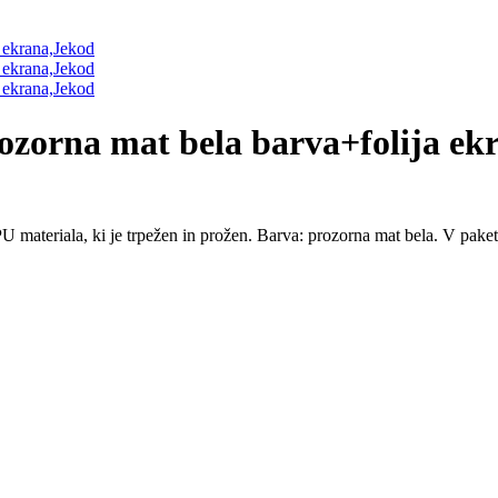
rozorna mat bela barva+folija e
U materiala, ki je trpežen in prožen. Barva: prozorna mat bela. V paketu