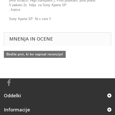
(Anti scratch, High transprent ), Proti praskam, proti prahu
V paketu 2x folija za Sony Xperia SP.
, krpica
Sony Xperia SP Ni v ceni !!
MNENJA IN OCENE
Bodite prvi, ki bo napisal recenzijo!
Oddelki
Informacije