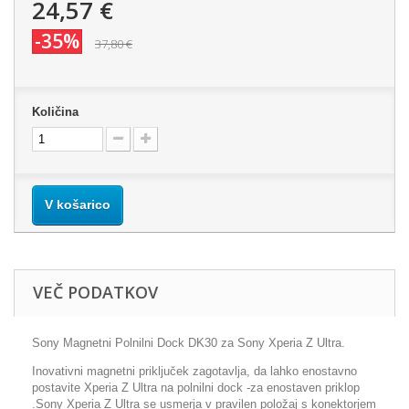
24,57 €
-35%
37,80 €
Količina
V košarico
VEČ PODATKOV
Sony Magnetni Polnilni Dock DK30 za Sony Xperia Z Ultra.
Inovativni magnetni priključek zagotavlja, da lahko enostavno
postavite Xperia Z Ultra na polnilni dock -za enostaven priklop
.Sony Xperia Z Ultra se usmerja v pravilen položaj s konektorjem