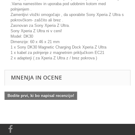
.Varna namestitev in uporaba pod udobnim kotom med
polnjenjem .
Zamenljivi vložki omogočajo , da uporabite Sony Xperia Z Ultra s
pokrovčkom- zaščito ali brez .
Zasnovan za Sony Xperia Z Ultra.
Sony Xperia Z Ultra ni v ceni!
Model: DK30
Dimenzije: 60 x 46 x 21 mm
1 x Sony DK30 Magnetic Charging Dock Xperia Z Ultra
1 x kabel za polnjenje z magnetnim priključkom EC21
2 x adapterji ( za Xperia Z Ultra z / brez pokrova )
MNENJA IN OCENE
Bodite prvi, ki bo napisal recenzijo!