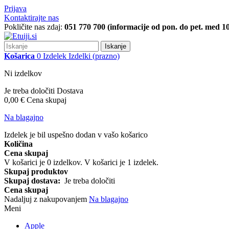
Prijava
Kontaktirajte nas
Pokličite nas zdaj:
051 770 700 (informacije od pon. do pet. med 10
Iskanje
Košarica
0
Izdelek
Izdelki
(prazno)
Ni izdelkov
Je treba določiti
Dostava
0,00 €
Cena skupaj
Na blagajno
Izdelek je bil uspešno dodan v vašo košarico
Količina
Cena skupaj
V košarici je
0
izdelkov.
V košarici je 1 izdelek.
Skupaj produktov
Skupaj dostava:
Je treba določiti
Cena skupaj
Nadaljuj z nakupovanjem
Na blagajno
Meni
Apple