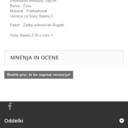
Enostavna montaža, clip on
Barva : Črna
Material : Polikarbonat
Ustreza za Sony Xperia Z
Paket : Zadnji pokrovček Bugatti
Sony Xperia Z Ni v ceni !!
MNENJA IN OCENE
Bodite prvi, ki bo napisal recenzijo!
Oddelki