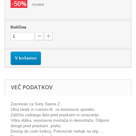
-50%
19,98 €
Količina
V košarico
VEČ PODATKOV
Zasnovan za Sony Xperia Z.
Ultra tanek in custom-fit za enostavno uporabo.
Zaščita zadnjega dela pred praskami in umazanijo.
Vitka oblika, enostavna montaža in demontaža. Odporni
design,pred praskami ,prahu.
Dostop do vseh funkcij, Pokrovček mehak na otip ....