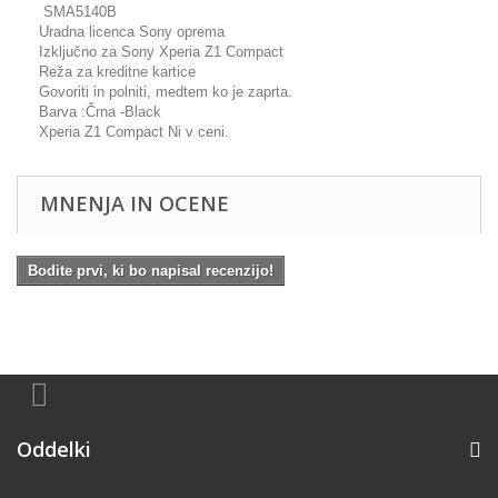
SMA5140B
Uradna licenca Sony oprema
Izključno za Sony Xperia Z1 Compact
Reža za kreditne kartice
Govoriti in polniti, medtem ko je zaprta.
Barva :Črna -Black
Xperia Z1 Compact Ni v ceni.
MNENJA IN OCENE
Bodite prvi, ki bo napisal recenzijo!
Oddelki