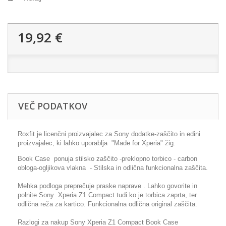
19,92 €
VEČ PODATKOV
Roxfit je licenčni proizvajalec za Sony dodatke-zaščito in edini
proizvajalec, ki lahko uporablja "Made for Xperia" žig.
Book Case ponuja stilsko zaščito -preklopno torbico - carbon
obloga-ogljikova vlakna - Stilska in odlična funkcionalna zaščita.
Mehka podloga preprečuje praske naprave . Lahko govorite in
polnite Sony Xperia Z1 Compact tudi ko je torbica zaprta, ter
odlična reža za kartico. Funkcionalna odlična original zaščita.
Razlogi za nakup Sony Xperia Z1 Compact Book Case