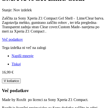
Stanje:
Nov izdelek
Zaščita za Sony Xperia Z1 Compact Gel Shell - Lime/Clear barva.
Zagotavlja mehko, gumirano zaščito robov , ter trša pregledna-
Transparent zadnja stran Clear cover.Custom Made- narejena po
meri za Xperia Z1 Compact .
Več podatkov
Tega izdelka ni več na zalogi
Napiši mnenje
Tiskaj
16,99 €
V košarico
Več podatkov
Made by Roxfit po licenci za Sony Xperia Z1 Compact.
Roxfit je licenčni proizvajalec za Sony dodatke-zaščito in edini