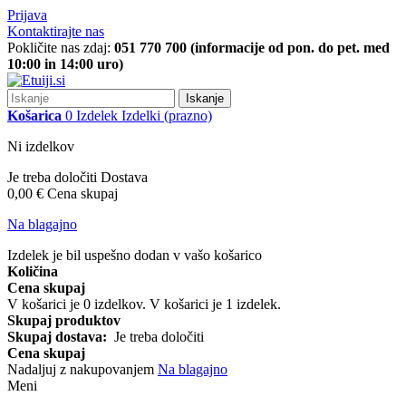
Prijava
Kontaktirajte nas
Pokličite nas zdaj:
051 770 700 (informacije od pon. do pet. med
10:00 in 14:00 uro)
Iskanje
Košarica
0
Izdelek
Izdelki
(prazno)
Ni izdelkov
Je treba določiti
Dostava
0,00 €
Cena skupaj
Na blagajno
Izdelek je bil uspešno dodan v vašo košarico
Količina
Cena skupaj
V košarici je
0
izdelkov.
V košarici je 1 izdelek.
Skupaj produktov
Skupaj dostava:
Je treba določiti
Cena skupaj
Nadaljuj z nakupovanjem
Na blagajno
Meni