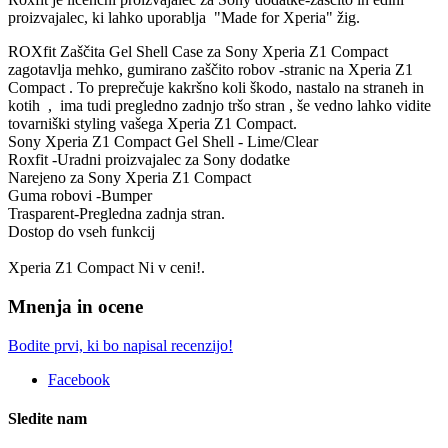
proizvajalec, ki lahko uporablja "Made for Xperia" žig.
ROXfit Zaščita Gel Shell Case za Sony Xperia Z1 Compact
zagotavlja mehko, gumirano zaščito robov -stranic na Xperia Z1
Compact . To preprečuje kakršno koli škodo, nastalo na straneh in
kotih , ima tudi pregledno zadnjo tršo stran , še vedno lahko vidite
tovarniški styling vašega Xperia Z1 Compact.
Sony Xperia Z1 Compact Gel Shell - Lime/Clear
Roxfit -Uradni proizvajalec za Sony dodatke
Narejeno za Sony Xperia Z1 Compact
Guma robovi -Bumper
Trasparent-Pregledna zadnja stran.
Dostop do vseh funkcij
Xperia Z1 Compact Ni v ceni!.
Mnenja in ocene
Bodite prvi, ki bo napisal recenzijo!
Facebook
Sledite nam