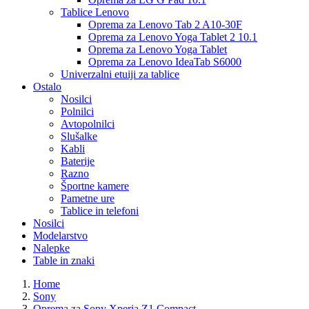
Tablice Lenovo
Oprema za Lenovo Tab 2 A10-30F
Oprema za Lenovo Yoga Tablet 2 10.1
Oprema za Lenovo Yoga Tablet
Oprema za Lenovo IdeaTab S6000
Univerzalni etuiji za tablice
Ostalo
Nosilci
Polnilci
Avtopolnilci
Slušalke
Kabli
Baterije
Razno
Športne kamere
Pametne ure
Tablice in telefoni
Nosilci
Modelarstvo
Nalepke
Table in znaki
Home
Sony
Oprema za Sony Xperia Z1 Compact