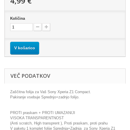
4,99 €
Količina
V košarico
VEČ PODATKOV
Zaščitna folija za Vaš Sony Xperia Z1 Compact.
Pakiranje vsebuje Sprednjo+zadnjo folijo.
PROTI praskam + PROTI UMAZANIJI
VISOKA TRANSPARENTNOST
(Anti scratch, High transprent ), Proti praskam, proti prahu
V paketu 1 komplet folije Sprednja+Zadnja za Sony Xperia Z1