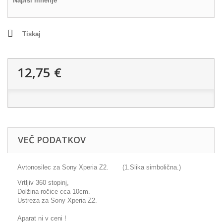
Napiši mnenje
Tiskaj
12,75 €
VEČ PODATKOV
Avtonosilec za Sony Xperia Z2. (1.Slika simbolična.)
Vrtljiv 360 stopinj,
Dolžina ročice cca 10cm.
Ustreza za Sony Xperia Z2.
Aparat ni v ceni !