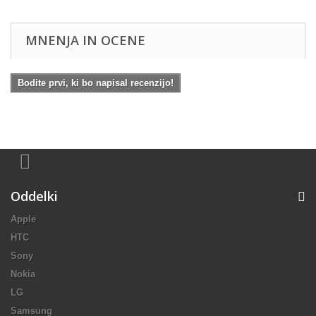
MNENJA IN OCENE
Bodite prvi, ki bo napisal recenzijo!
Oddelki
Apple
HTC
Sony
Nokia
LG
Samsung