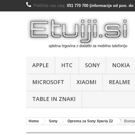
Pokličite nas zdaj:
051 770 700 (informacije od pon. do 
APPLE
HTC
SONY
NOKIA
MICROSOFT
XIAOMI
REALME
TABLE IN ZNAKI
Home
Sony
Oprema za Sony Xperia Z2
Bumpe