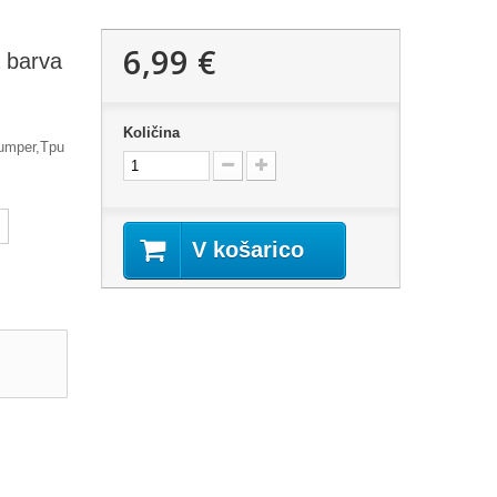
6,99 €
 barva
Količina
Bumper,Tpu
V košarico