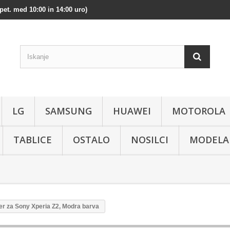
pet. med 10:00 in 14:00 uro)
LG
SAMSUNG
HUAWEI
MOTOROLA
TABLICE
OSTALO
NOSILCI
MODELA
r za Sony Xperia Z2, Modra barva