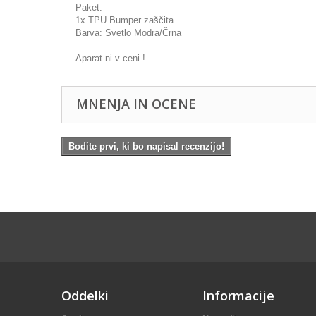
Paket:
1x TPU Bumper zaščita
Barva: Svetlo Modra/Črna
Aparat ni v ceni !
MNENJA IN OCENE
Bodite prvi, ki bo napisal recenzijo!
Oddelki
Informacije