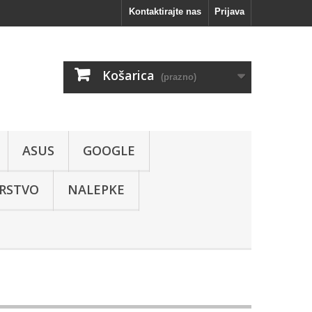
Kontaktirajte nas
Prijava
Košarica
(prazno)
ASUS
GOOGLE
RSTVO
NALEPKE