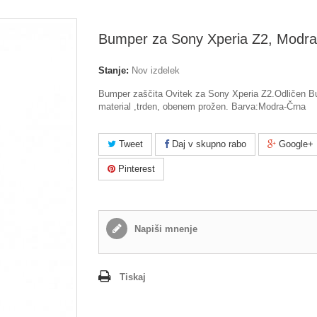
Bumper za Sony Xperia Z2, Modra
Stanje:
Nov izdelek
Bumper zaščita Ovitek za Sony Xperia Z2.Odličen 
material ,trden, obenem prožen. Barva:Modra-Črna
Tweet
Daj v skupno rabo
Google+
Pinterest
Napiši mnenje
Tiskaj