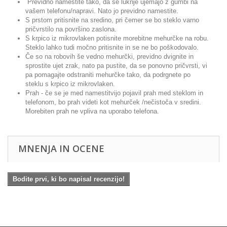
Previdno namestite tako, da se luknje ujemajo z gumbi na
vašem telefonu/napravi. Nato jo previdno namestite.
S prstom pritisnite na sredino, pri čemer se bo steklo varno
pričvrstilo na površino zaslona.
S krpico iz mikrovlaken potisnite morebitne mehurčke na robu.
Steklo lahko tudi močno pritisnite in se ne bo poškodovalo.
Če so na robovih še vedno mehurčki, previdno dvignite in
sprostite ujet zrak, nato pa pustite, da se ponovno pričvrsti, vi
pa pomagajte odstraniti mehurčke tako, da podrgnete po
steklu s krpico iz mikrovlaken.
Prah - če se je med namestitvijo pojavil prah med steklom in
telefonom, bo prah videti kot mehurček /nečistoča v sredini.
Morebiten prah ne vpliva na uporabo telefona.
MNENJA IN OCENE
Bodite prvi, ki bo napisal recenzijo!