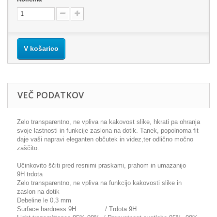
V košarico
VEČ PODATKOV
Zelo transparentno, ne vpliva na kakovost slike, hkrati pa ohranja
svoje lastnosti in funkcije zaslona na dotik. Tanek, popolnoma fit
daje vaši napravi eleganten občutek in videz,ter odlično močno
zaščito.
Učinkovito ščiti pred resnimi praskami, prahom in umazanijo
9H trdota
Zelo transparentno, ne vpliva na funkcijo kakovosti slike in
zaslon na dotik
Debeline le 0,3 mm
Surface hardness 9H / Trdota 9H