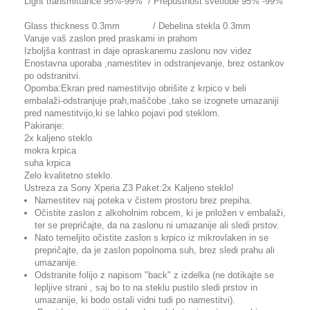
Light transmittance 95%-99% / Prepustnost svetlobe 95% -99%
Glass thickness 0.3mm / Debelina stekla 0.3mm
Varuje vaš zaslon pred praskami in prahom
Izboljša kontrast in daje opraskanemu zaslonu nov videz
Enostavna uporaba ,namestitev in odstranjevanje, brez ostankov
po odstranitvi.
Opomba:Ekran pred namestitvijo obrišite z krpico v beli
embalaži-odstranjuje prah,maščobe ,tako se izognete umazaniji
pred namestitvijo,ki se lahko pojavi pod steklom.
Pakiranje:
2x kaljeno steklo
mokra krpica
suha krpica
Zelo kvalitetno steklo.
Ustreza za Sony Xperia Z3 Paket:2x Kaljeno steklo!
Namestitev naj poteka v čistem prostoru brez prepiha.
Očistite zaslon z alkoholnim robcem, ki je priložen v embalaži,
ter se prepričajte, da na zaslonu ni umazanije ali sledi prstov.
Nato temeljito očistite zaslon s krpico iz mikrovlaken in se
prepričajte, da je zaslon popolnoma suh, brez sledi prahu ali
umazanije.
Odstranite folijo z napisom "back" z izdelka (ne dotikajte se
lepljive strani , saj bo to na steklu pustilo sledi prstov in
umazanije, ki bodo ostali vidni tudi po namestitvi).