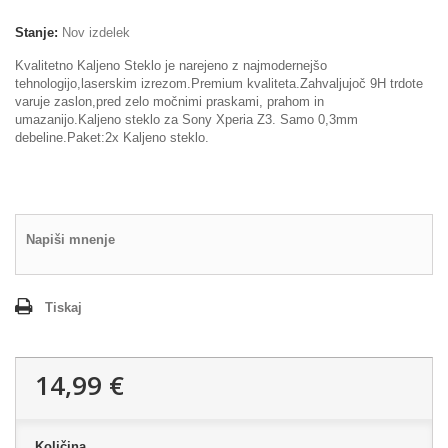
Stanje:
Nov izdelek
Kvalitetno Kaljeno Steklo je narejeno z najmodernejšo
tehnologijo,laserskim izrezom.Premium kvaliteta.Zahvaljujoč 9H trdote
varuje zaslon,pred zelo močnimi praskami, prahom in
umazanijo.Kaljeno steklo za Sony Xperia Z3. Samo 0,3mm
debeline.Paket:2x Kaljeno steklo.
Napiši mnenje
Tiskaj
14,99 €
Količina