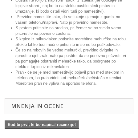
Odstranite folijo z napisom "back" z izdelka (ne dotikajte se
lepljive strani , saj bo to na steklu pustilo sledi prstov in
umazanije, ki bodo ostali vidni tudi po namestitvi).
Previdno namestite tako, da se luknje ujemajo z gumbi na
vašem telefonu/napravi. Nato jo previdno namestite.
S prstom pritisnite na sredino, pri čemer se bo steklo varno
pričvrstilo na površino zaslona.
S krpico iz mikrovlaken potisnite morebitne mehurčke na robu.
Steklo lahko tudi močno pritisnite in se ne bo poškodovalo.
Če so na robovih še vedno mehurčki, previdno dvignite in
sprostite ujet zrak, nato pa pustite, da se ponovno pričvrsti, vi
pa pomagajte odstraniti mehurčke tako, da podrgnete po
steklu s krpico iz mikrovlaken.
Prah - če se je med namestitvijo pojavil prah med steklom in
telefonom, bo prah videti kot mehurček /nečistoča v sredini.
Morebiten prah ne vpliva na uporabo telefona.
MNENJA IN OCENE
Bodite prvi, ki bo napisal recenzijo!