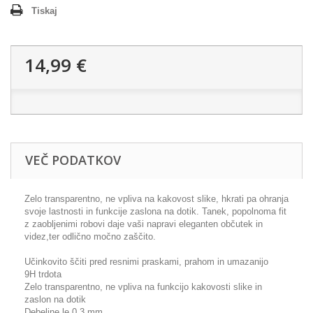
Tiskaj
14,99 €
VEČ PODATKOV
Zelo transparentno, ne vpliva na kakovost slike, hkrati pa ohranja
svoje lastnosti in funkcije zaslona na dotik. Tanek, popolnoma fit
z zaobljenimi robovi daje vaši napravi eleganten občutek in
videz,ter odlično močno zaščito.
Učinkovito ščiti pred resnimi praskami, prahom in umazanijo
9H trdota
Zelo transparentno, ne vpliva na funkcijo kakovosti slike in
zaslon na dotik
Debeline le 0,3 mm