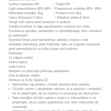
Surface hardness 9H / Trdota 9H
Light transmittance 95%-99% / Prepustnost svetlobe 95% -99%
Withstand strength -5kg / Prenese moč-5kg
Glass thickness 0.3mm / Debelina stekla 0.3mm
Varuje vaš zaslon pred praskami in prahom
Izboljša kontrast in daje opraskanemu zaslonu nov videz
Enostavna uporaba ,namestitev in odstranjevanje, brez ostankov
po odstranitvi.
Opomba:Ekran pred namestitvijo obrišite z krpico v beli
embalaži-odstranjuje prah,maščobe ,tako se izognete umazaniji
pred namestitvijo,ki se lahko pojavi pod steklom.
Pakiranje:
1x kaljeno steklo
mokra krpica
suha krpica
Nalepke za določanje položaja namestitve.
Zelo kvalitetno steklo.
Ustreza za Sony Xperia Z3.
Namestitev naj poteka v čistem prostoru brez prepiha.
Očistite zaslon z alkoholnim robcem, ki je priložen v embalaži,
ter se prepričajte, da na zaslonu ni umazanije ali sledi prstov.
Nato temeljito očistite zaslon s krpico iz mikrovlaken in se
prepričajte, da je zaslon popolnoma suh, brez sledi prahu ali
umazanije.