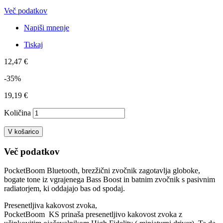
Več podatkov
Napiši mnenje
Tiskaj
12,47 €
-35%
19,19 €
Količina
V košarico
Več podatkov
PocketBoom Bluetooth, brezžični zvočnik zagotavlja globoke,
bogate tone iz vgrajenega Bass Boost in batnim zvočnik s pasivnim
radiatorjem, ki oddajajo bas od spodaj.
Presenetljiva kakovost zvoka,
PocketBoom KS prinaša presenetljivo kakovost zvoka z