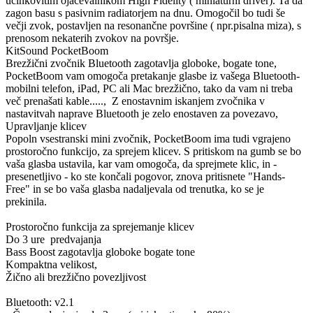
učinkovitim ojačevalnikom High Fidelity ( miniaturni driver). Ta da
zagon basu s pasivnim radiatorjem na dnu. Omogočil bo tudi še
večji zvok, postavljen na resonančne površine ( npr.pisalna miza), s
prenosom nekaterih zvokov na površje.
KitSound PocketBoom
Brezžični zvočnik Bluetooth zagotavlja globoke, bogate tone,
PocketBoom vam omogoča pretakanje glasbe iz vašega Bluetooth-
mobilni telefon, iPad, PC ali Mac brezžično, tako da vam ni treba
več prenašati kable....., Z enostavnim iskanjem zvočnika v
nastavitvah naprave Bluetooth je zelo enostaven za povezavo,
Upravljanje klicev
Popoln vsestranski mini zvočnik, PocketBoom ima tudi vgrajeno
prostoročno funkcijo, za sprejem klicev. S pritiskom na gumb se bo
vaša glasba ustavila, kar vam omogoča, da sprejmete klic, in -
presenetljivo - ko ste končali pogovor, znova pritisnete "Hands-
Free" in se bo vaša glasba nadaljevala od trenutka, ko se je
prekinila.
Prostoročno funkcija za sprejemanje klicev
Do 3 ure predvajanja
Bass Boost zagotavlja globoke bogate tone
Kompaktna velikost,
Žično ali brezžično povezljivost
Bluetooth: v2.1