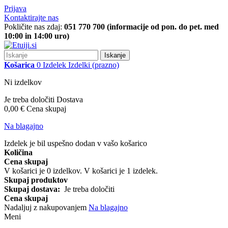
Prijava
Kontaktirajte nas
Pokličite nas zdaj:
051 770 700 (informacije od pon. do pet. med
10:00 in 14:00 uro)
Iskanje
Košarica
0
Izdelek
Izdelki
(prazno)
Ni izdelkov
Je treba določiti
Dostava
0,00 €
Cena skupaj
Na blagajno
Izdelek je bil uspešno dodan v vašo košarico
Količina
Cena skupaj
V košarici je
0
izdelkov.
V košarici je 1 izdelek.
Skupaj produktov
Skupaj dostava:
Je treba določiti
Cena skupaj
Nadaljuj z nakupovanjem
Na blagajno
Meni