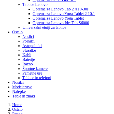
Tablice Lenovo
Oprema za Lenovo Tab 2 A10-30F
Oprema za Lenovo Yoga Tablet 2 10.1
Oprema za Lenovo Yoga Tablet
Oprema za Lenovo IdeaTab S6000
Univerzalni etuiji za tablice
Ostalo
Nosilci
Polnilci
Avtopolnilci
Slušalke
Kabli
Baterije
Razno
Športne kamere
Pametne ure
Tablice in telefoni
Nosilci
Modelarstvo
Nalepke
Table in znaki
Home
Ostalo
Razno