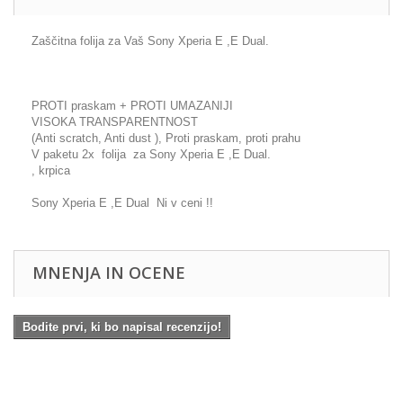
Zaščitna folija za Vaš Sony Xperia E ,E Dual.
PROTI praskam + PROTI UMAZANIJI
VISOKA TRANSPARENTNOST
(Anti scratch, Anti dust ), Proti praskam, proti prahu
V paketu 2x folija za Sony Xperia E ,E Dual.
, krpica
Sony Xperia E ,E Dual Ni v ceni !!
MNENJA IN OCENE
Bodite prvi, ki bo napisal recenzijo!