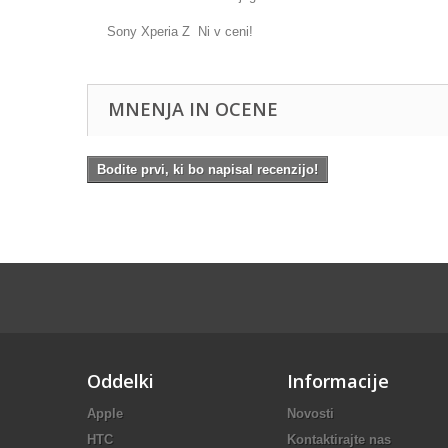
Sony Xperia Z Ni v ceni!
MNENJA IN OCENE
Bodite prvi, ki bo napisal recenzijo!
Oddelki
Informacije
Apple
Novosti
HTC
Kontaktirajte nas