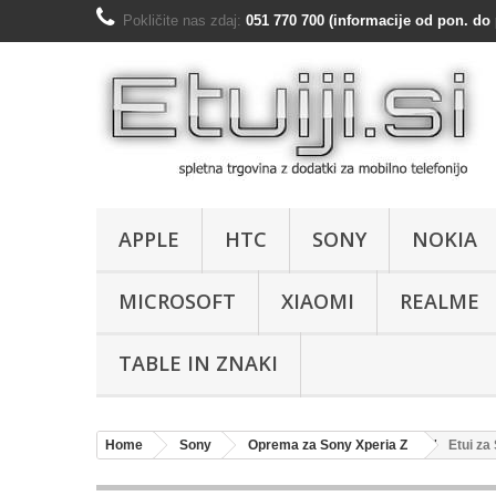
Pokličite nas zdaj:
051 770 700 (informacije od pon. do 
APPLE
HTC
SONY
NOKIA
MICROSOFT
XIAOMI
REALME
TABLE IN ZNAKI
Home
Sony
Oprema za Sony Xperia Z
Etui za