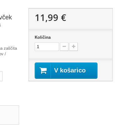
11,99 €
ovček
a
Količina
a zaščita
ov /
V košarico