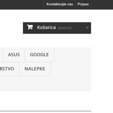
Kontaktirajte nas
Prijava
Košarica
(prazno)
ASUS
GOOGLE
RSTVO
NALEPKE