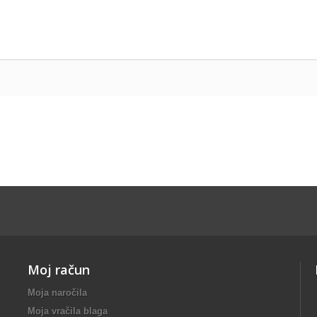
Moj račun
Moja naročila
Moja vračila blaga