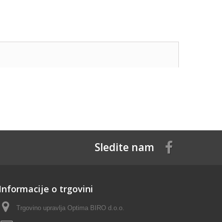
Sledite nam
Informacije o trgovini
Trgovino upravlja Optima BIRO d.o.o.