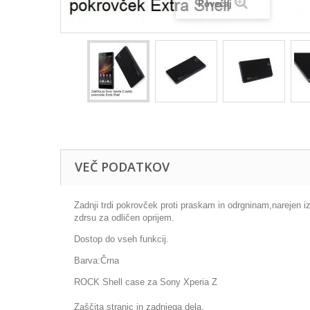
Povečaj
VEČ PODATKOV
Zadnji trdi pokrovček proti praskam in odrgninam,narejen 
zdrsu za odličen oprijem.
Dostop do vseh funkcij.
Barva:Črna
ROCK Shell case za Sony Xperia Z
Zaščita stranic in zadnjega dela.