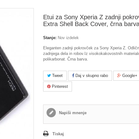
Etui za Sony Xperia Z zadnji pokr
Extra Shell Back Cover, črna barv
Stanje:
Nov izdelek
Eleganten zadnji pokrovček za Sony Xperia Z. Odličn
zadnjega dela in robov.Iz visokokakovostnih material
polikarbonat. Črna barva.
Tweet
Daj v skupno rabo
Google+
Pinterest
Napiši mnenje
Tiskaj